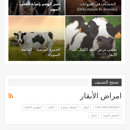
التجفــاف في الحيوانات
عسر الهضم بإصابة العصب
(Dehydration In Animals)
المبهم
تفشي مرض الجلد الكتيل عند
الجمرة العرضية – القائمة
الأبقار
السوداء
تصفح التصنيف
امراض الأبقار
UNCATEGORIZED
أبقار
أصناف مميزة
أغنام
اجهاض الاغنام
احماض أمينية
اخبار