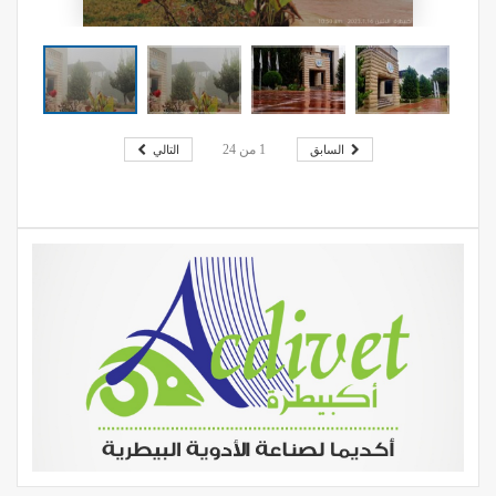
السابق
التالي
1
من
24