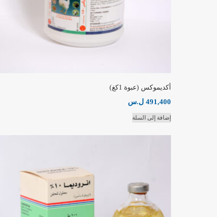
أكديموكس (عبوة 1كغ)
491,400
ل.س
إضافة إلى السلة