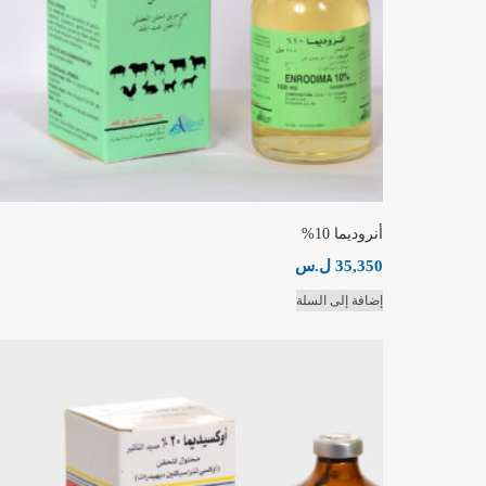
أنروديما 10%
35,350
ل.س
إضافة إلى السلة