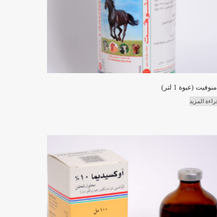
منوفيت (عبوة 1 لتر)
راءة المزيد