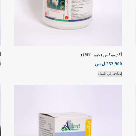
أكديموكس (عبوة 500غ)
أ
253,900
ل.س
ق
إضافة إلى السلة