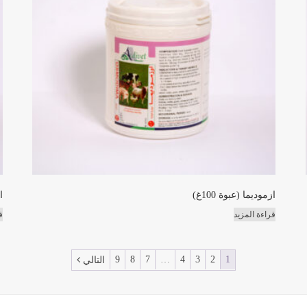
ازموديما (عبوة 100غ)
ا
قراءة المزيد
ق
9
8
7
…
4
3
2
1
التالي