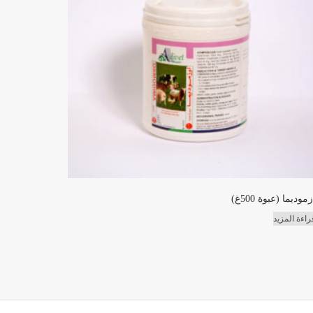
زموديما (عبوة 500غ)
راءة المزيد