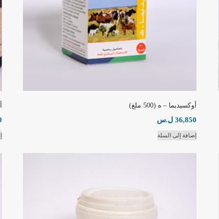
أوكسيديما – ه (500 ملغ)
أ
36,850
ل.س
0
إضافة إلى السلة
إ