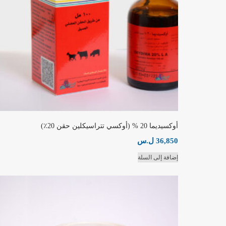
أوكسيديما 20 % (أوكسي تتراسيكلين حقن 20٪)
36,850
ل.س
إضافة إلى السلة