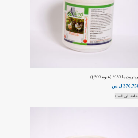
يثروديما 50% (عبوة 500غ)
376,75
ل.س
ضافة إلى السلة