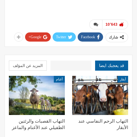
د.محمد المسالمه
10٬643
Google+
Twitter
Facebook
شارك
قد يعجبك ايضا
المزيد عن المؤلف
أبقار
أغنام
التهاب الرحم النفاسي عند
التهاب القصبات والرئتين
الأبقار
الطفيلي عند الأغنام والماعز