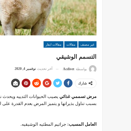
غير مصنف
مقالات
مقالات ابقار
التسمم الوشيقي
آخر تحديث
نوفمبر 4, 2020
بواسطة
Acdivet
شارك
مرض تسممي غذائي
يصيب الحيوانات الثدييه ويحدث نت
بسبب تناول بذيراتها و يتميز المرض بعدم القدرة على
العامل المسبب:
جراثيم المطثيه الوشيقيه.