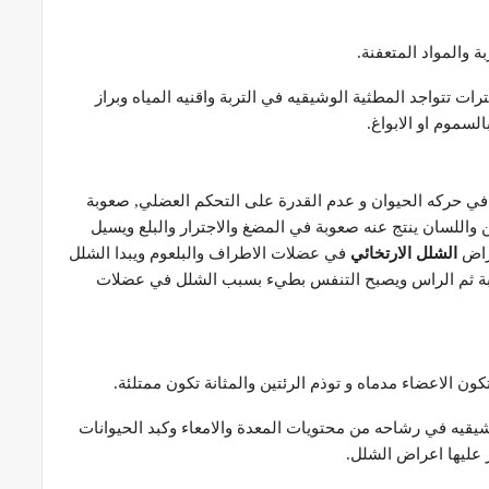
 والمواد المتعفنة.
ات تتواجد المطثية الوشيقيه في التربة واقنيه المياه وبراز
سموم او الابواغ.
في حركه الحيوان و عدم القدرة على التحكم العضلي, صعوبة
اللسان ينتج عنه صعوبة في المضغ والاجترار والبلع ويسيل
عراض
الشلل الارتخائي
في عضلات الاطراف والبلعوم ويبدا الشلل
لرقبة ثم الراس ويصبح التنفس بطيء بسبب الشلل في عضلات
ن الاعضاء مدماه و توذم الرئتين والمثانة تكون ممتلئة.
قيه في رشاحه من محتويات المعدة والامعاء وكبد الحيوانات
 عليها اعراض الشلل.