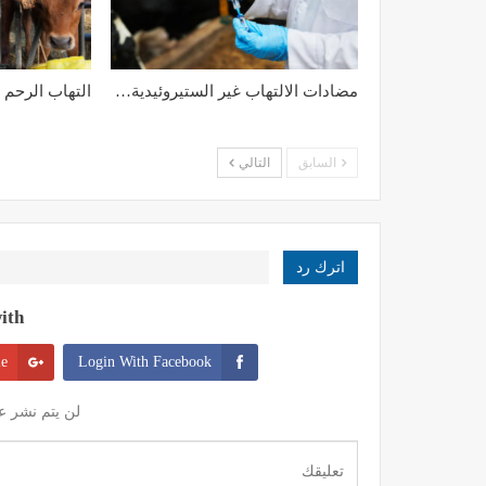
مضادات الالتهاب غير الستيروئيدية…
التهاب الرحم ا
السابق
التالي
اترك رد
th:
le
Login With Facebook
لن يتم نشر عن