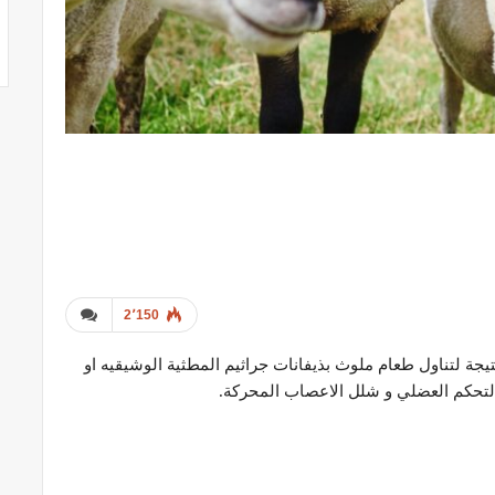
2٬150
يجة لتناول طعام ملوث بذيفانات جراثيم المطثية الوشيقيه او
 التحكم العضلي و شلل الاعصاب المحركة.