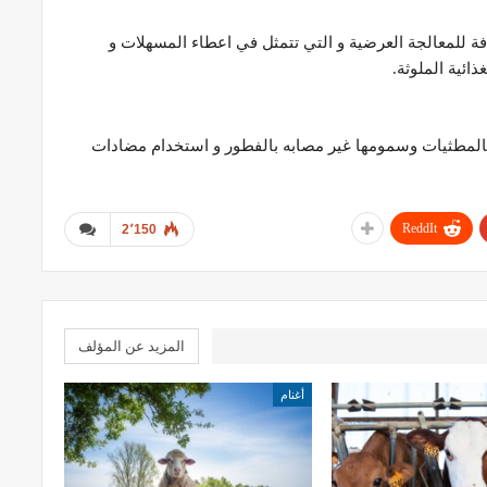
فة للمعالجة العرضية و التي تتمثل في اعطاء المسهلات و
ائية الملوثة.
بالمطثيات وسمومها غير مصابه بالفطور و استخدام مضادات
ReddIt
2٬150
المزيد عن المؤلف
أغنام