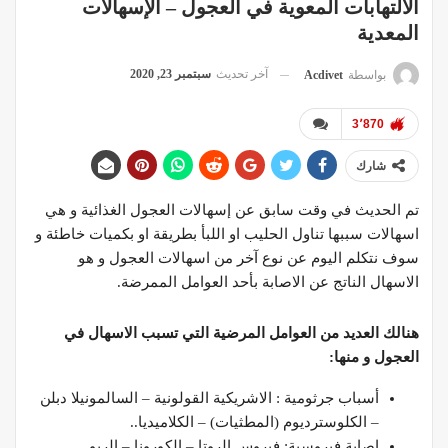
الالتهابات المعوية في العجول – الإسهالات
المعدية
آخر تحديث
سبتمبر 23, 2020
بواسطة
Acdivet
3٬870
شارك
تم الحديث في وقت سابق عن إسهالات العجول الغذائية و هي
اسهالات سببها تناول الحليب او اللبأ بطريقة او بكميات خاطئة و
سوف نتكلم اليوم عن نوع آخر من اسهالات العجول و هو
الاسهال الناتج عن الاصابة بأحد العوامل الممرضة.
هنالك العديد من العوامل المرضية التي تسبب الاسهال في
العجول و منها:
أسباب جرثومية : الاشريكية القولونية – السالمونيلا دبلن
– الكلوسترديوم (المطثيات) – الكلاميديا..
اصابة فيروسية: فيروس الروتا – الكورونا – الريو.