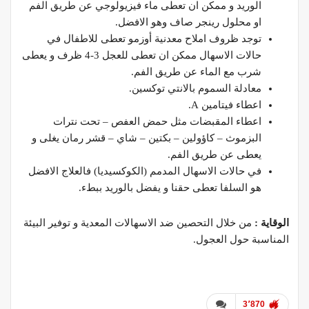
الوريد و ممكن ان تعطى ماء فيزيولوجي عن طريق الفم
او محلول رينجر صاف وهو الافضل.
توجد ظروف املاح معدنية أوزمو تعطى للاطفال في
حالات الاسهال ممكن ان تعطى للعجل 3-4 ظرف و يعطى
شرب مع الماء عن طريق الفم.
معادلة السموم بالانتي توكسين.
اعطاء فيتامين A.
اعطاء المقبضات مثل حمض العفص – تحت نترات
البزموث – كاؤولين – بكتين – شاي – قشر رمان يغلى و
يعطى عن طريق الفم.
في حالات الاسهال المدمم (الكوكسيديا) فالعلاج الافضل
هو السلفا تعطى حقنا و يفضل بالوريد ببطء.
الوقاية :
من خلال التحصين ضد الاسهالات المعدية و توفير البيئة
المناسبة حول العجول.
د.محمد المسالمه
3٬870