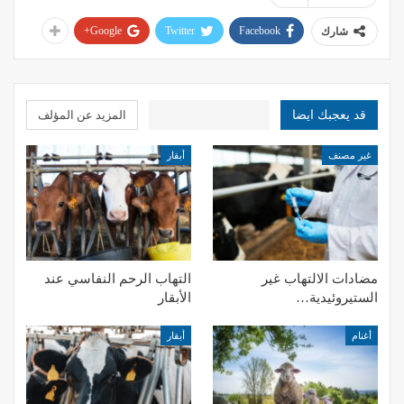
Google+
Twitter
Facebook
شارك
قد يعجبك ايضا
المزيد عن المؤلف
غير مصنف
أبقار
مضادات الالتهاب غير
التهاب الرحم النفاسي عند
الستيروئيدية…
الأبقار
أغنام
أبقار