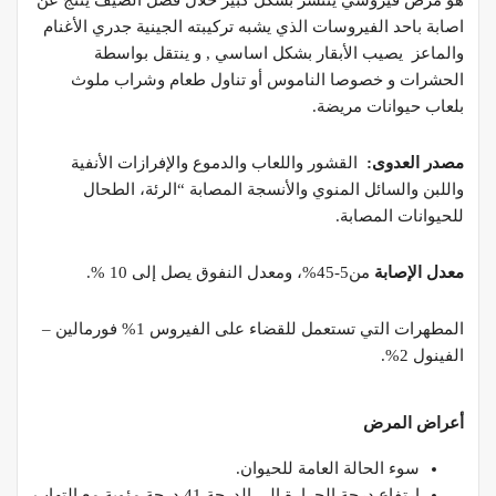
اصابة باحد الفيروسات الذي يشبه تركيبته الجينية جدري الأغنام
والماعز يصيب الأبقار بشكل اساسي , و ينتقل بواسطة
الحشرات و خصوصا الناموس أو تناول طعام وشراب ملوث
بلعاب حيوانات مريضة.
مصدر العدوى:
القشور واللعاب والدموع والإفرازات الأنفية
واللبن والسائل المنوي والأنسجة المصابة “الرئة، الطحال
للحيوانات المصابة.
معدل الإصابة
من5-45%، ومعدل النفوق يصل إلى 10 %.
المطهرات التي تستعمل للقضاء على الفيروس 1% فورمالين –
الفينول 2%.
أعراض المرض
سوء الحالة العامة للحيوان.
ارتفاع درجة الحرارة الى الدرجة 41 درجة مئوية مع التهاب