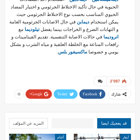
الحيوية في حال تأكيد الاختلاط الجرثومي و اختيار المضاد
الحيوي المناسب بحسب نوع الاختلاط الجرثومي حيث
يمكن استخدام
ديمابن
في حال الاصابات الجرثومية العامة
و التهابات الضرع و الخراجات بينما يفضل
تيلوديما
مع
انروديما
في حالات الاصابة التنفسية. تقديم الفيتامينات و
رافعات المناعة مع الخلطة العلفية و مياه الشرب و بشكل
يومي و خصوصا
ماكسيفور بلس
.
د.محمد المسالمة
2٬087
Google+
Twitter
Facebook
شارك
قد يعجبك ايضا
المزيد عن المؤلف
أبقار
أغنام