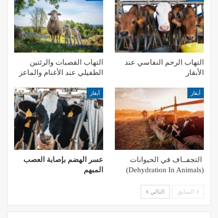
التهاب الرحم النفاسي عند
التهاب القصبات والرئتين
الأبقار
الطفيلي عند الأغنام والماعز
أبقار
أبقار
التجفــاف في الحيوانات
عسر الهضم بإصابة العصب
(Dehydration In Animals)
المبهم
السابق
التالي