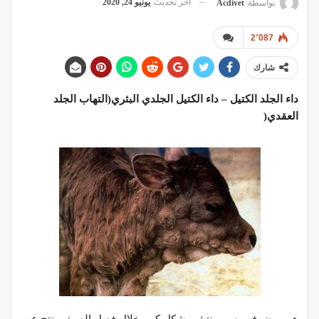
آخر تحديث
يونيو 24, 2020
بواسطة
Acdivet
2٬087
شارك
داء الجلد الكتيل – داء الكتيل الجلدي البثري(التهاب الجلد
العقدي
(
هو مرض فيروسي ينتشر بشكل كبير خلال فصل الصيف ينتج عن