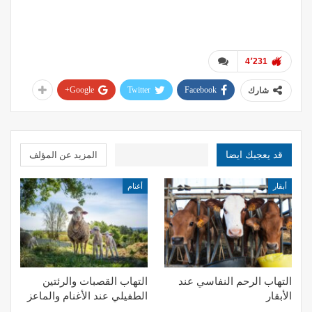
الدكتور محمد المسالمه
4٬231
Google+
Twitter
Facebook
شارك
قد يعجبك ايضا
المزيد عن المؤلف
أبقار
أغنام
التهاب الرحم النفاسي عند
التهاب القصبات والرئتين
الأبقار
الطفيلي عند الأغنام والماعز