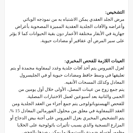
التشخيص
:
مرض الجلد العقدي يمكن الاشتباه به من نموذجه الوبائي
وأعراضه والآفات الجلدية العقدية المميزة المصحوبة بأعراض
جهازية في الأبقار مختلفة الأعمار دون بقية الحيوانات كما لا يؤثر
على سير المرض أي عقاقير أو مضادات حيوية.
العينات اللازمة للفحص المخبري
:
لعزل الفيروس يتم أخذ آفات جلدية وغدد ليمفاوية مجمدة أو يتم
تعليقها في وسط حافظ ومضادات حيوية أو في الجليسرول
المعادل وكذلك المسحات الأنفيه.
يتم جمع زوج من عينات المصل، الأولى خلال أول يومين من
الحمى والثانية بعد أسبوعين لعمل الاختبارات المصلية.
للفحص الهيستوباثولوجى يتم جمع أجزاء من العقد الجلدية ومن
العقد الليمفاوية في معلق من محلول الفورمالين المعادل 15 %.
يتم التشخيص المخبري بعزل الفيروس على أجنة بيض الدجاج أو
المزارع النسجية والذي يسبب تأثيرات باثولوجية على الخلايا
وظهور أجسام ضمينة بالستيوبلازما يمكن رصدها بالفحص