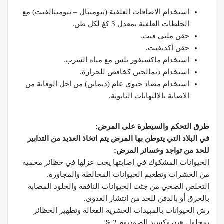
استخدام الاضافات العلفية (نيوميتال – نيوميتالفيت) مع
الخلطات العلفية بمعدل 3 كغ لكل طن.
حقن ملتي فيت.
حقن أكديفيت.
استخدام ماكسيفور بلس مع مياه الشرب.
استخدام ديمالجين كخافض للحرارة.
استخدام مضاد حيوي عام (ديمابن) من اجل الوقاية من
الاصابة بالالتهابات الثانوية.
طرق التحكم والسيطرة على المرض
:
في البلاد التي يتوطن بها المرض يتم اتخاذ العديد من التدابير
للحد من تواجد وخسائر المرض
:
الحيوانات المشكوك في إصابتها يجب عزلها في حظائر محمية
من الحشرات وتطعيم الحيوانات المخالطة والمجاورة.
التخلص الصحي من جثث الحيوانات النافقة والجلود المصابة
بالحرق أو بالدفن للحد من انتشار العدوى.
رش الحيوانات بالمبيدات الحشرية الفعالة وتطهير الحظائر
بمحلول هيدروكسيد الصوديوم 2 %.