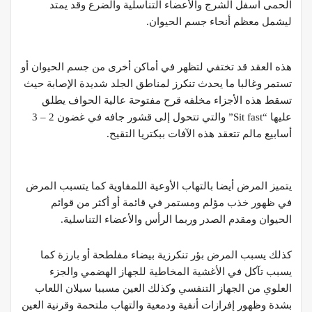
الحمى أسفل الشرج والأعضاء التناسلية والضرع وقد يمتد
ليشمل معظم أنحاء جسم الحيوان.
هذه العقد قد تختفي لتظهر في أماكن أخرى من جسم الحيوان أو
تستمر وغالبا ما يحدث تنكرز لمناطق الجلد شديدة الإصابة حيث
تسقط هذه الأجزاء مخلفه قرح مفتوحة عالية الحواف يطلق
عليها “Sit fast” والتي تتحول إلى قشور جافه في غضون 2 – 3
أسابيع مالم تتعقد هذه الآفات ببكتريا التقيح.
يتميز المرض أيضا بالتهاب الأوعية اللمفاوية كما يتسبب المرض
في ظهور خذب مؤلم ومستمر في قائمة أو أكثر من قوائم
الحيوان ومقدم الصدر وربما الرأس والأعضاء التناسلية.
كذلك يسبب المرض بؤر تنكرزية بيضاء مفلطحة أو بارزة كما
يسبب تآكل في الأغشية المخاطية للجهاز الهضمي والجزء
العلوي من الجهاز التنفسي وكذلك العين مسببا سيلان اللعاب
بشدة وظهور إفرازات أنفية ودمعية والتهاب ملتحمة وقرنية العين