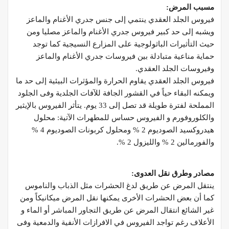
مسبب المرض
:
فيروس الجلد العقدي ينتمي إلى جنس جدري الأغنام والماعز
ويشبه إلى حد كبير فيروس جدري الأغنام والماعز مصليا ومن
حيث التأثيرات الباثولوجية على المزارع النسيجية كما توجد
حماية مناعية متبادلة بين فيروسات جدري الأغنام والماعز
وفيروسات الجلد العقدي.
فيروس الجلد العقدي يقاوم الحرارة والمؤثرات البيئية إلى حد ما
ويمكنه البقاء حياً في القشور الجافة للآفات الجلدية وفى الجلود
المملحة لفترة طويلة قد تصل إلى 33 يوم. يتأثر الفيروس بالإيثير
والكلوروفورم و الفيروس حساس للمطهرات الآتية: محلول
هيدروكسيد الصوديوم 2 % ومحلول كربونات الصوديوم 4 %
والفورمالين 2 % والليزول 2 %.
مصادر وطرق نقل العدوى
:
ينتقل المرض عن طريق لدغ الحشرات مثل الذباب والناموس
كما أن بعض الحشرات الأخرى يمكنها نقل المرض ميكانيكاً ومن
غير الشائع انتقال المرض عن طريق التجاور المباشر أو الماء و
الأعلاف رغم تواجد الفيروس في الافرازات الأنفية والدمعية وفى