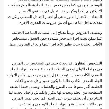
الهستوباثولوجى، كما يمكن فحص العقد الجلدية بالميكروسكوب
الإليكتروني، كما يمكن رصد التحول في مستوى الأجسام
المضادة بالاختبار الفلورسنتى أو اختبار التعادل المصلى ولكن قد
يحدث تداخل مناعي مع أي من فيروسات الجدري الأخرى
وتصنيف الفيروس نوعياً يحتاج إلى التقنيات المناعية الحديثة.
كما يمكن تحت إجراءات حجر مشددة حقن العجول بمستخلص
الآفات الجلدية حيث تظهر الأعراض عليها و يعزل الفيروس منها.
التشخيص المقارن:
قد يحدث خلط في التشخيص بين المرض
في مراحله الأولى أو في الحالات المعتدلة منه مع التهاب الجلد
العقدي الكاذب مما يستوجب عزل الفيروس مخبريا ولكن التهاب
الجلد العقدي الكاذب غالبا ما يكون حميد وأقل حده والآفات
الجلدية أكثر شيوعا على الضرع والحلمات ويشمل فقط الطبقة
السطحية من الجلد ويحدث لها تنكرز وانكماش وأحيانا يحدث لها
التئام دون أن تخلف ندوب على الجلد. كما يجب تمييز المرض
من حالات الحساسية و التهاب الجلد الأوديمي والتحسُس