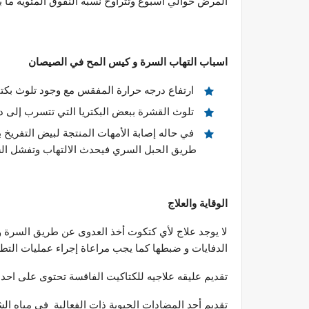
المرض حوالي أسبوع وتتراوح نسبه النفوق المئوية ما بين 10- 
اسباب التهاب السرة و كيس المح في الصيصان
ارتفاع درجه حرارة المفقس مع وجود تلوث بكتير
تلوث القشرة ببعض البكتريا التي تتسرب إلى 
في حاله إصابة الأمهات المنتجة لبيض التفريخ ب
طريق الحبل السري فيحدث الالتهاب وتفشل السره
الوقاية والعلاج
لا يوجد علاج لأي كتكوت أخذ العدوى عن طريق السرة ول
الدفايات و ضبطها كما يجب مراعاة إجراء عمليات التطهي
تقديم عليقه علاجيه للكتاكيت الفاقسة تحتوى على احد المضا