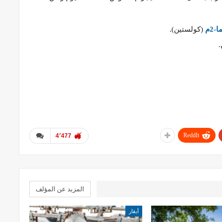
-2م
(كولستين).
ReddIt
4٬477
المزيد عن المؤلف
أبقار