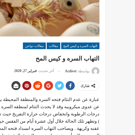
التهاب السره و كيس المح
مقالات
مقالات دواجن
التهاب السره و كيس المح
آخر تحديث
فبراير 27, 2020
بواسطة
Acdivet
شارك
عبارة عن عدم التئام فتحه السره والمنطقة المحيطة بها
عن عدوى ميكروبيه وقد لا يحدث التئام لمنطقه السره 
درجات الرطوبة وانخفاض درجات حرارة التفريخ حيث ت
) وتظهر تلك الحالة خلال أول عشرة أيام من الفقس ح
عفنه وكريهة . ويصاحب التهاب السره انسداد فتحه الم