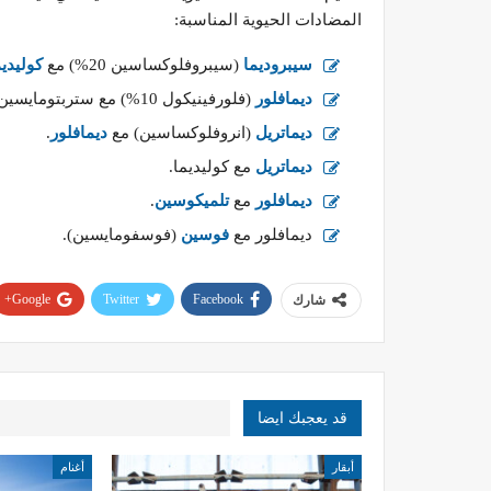
المضادات الحيوية المناسبة:
سيبروديما
(سيبروفلوكساسين 20%) مع
كوليديما
ديمافلور
(فلورفينيكول 10%) مع ستربتومايسين.
ديماتريل
(انروفلوكساسين) مع
ديمافلور
.
ديماتريل
مع كوليديما.
ديمافلور
مع
تلميكوسين
.
ديمافلور مع
فوسين
(فوسفومايسين).
Google+
Twitter
Facebook
شارك
قد يعجبك ايضا
أبقار
أغنام