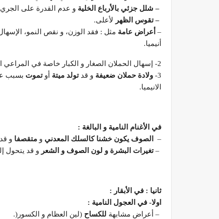
–
شلل جزئي بالأرباع الخلية
و عدم القدرة على الجري و
–
تقوس الظهر
لأعلى.
–
أعراض عامة
مثل : فقد الوزن، و نقص النمو، الإسه
أنيميا.
2- إسهال الحملان الصغار و الكبار خاصة في المراعي الغنية بالموليبدينوم.
3-
ولادة حملان ضعيفة
و قد
تولد ميتة
أو
تموت
بسبب عدم
الانيميا.
في الأغنام النامية و البالغة
:
–
الصوف يكون خشنا كالسلك المعدني
و
متقصفا
و قد 
–
تغيرات البشرة و لون الصوف و الشعر
و قد يتحول إل
ثانيا : في الأبقار
:
اولا- في العجول النامية
:
– أعراض مشابهة
للكساح
(لين العظام و الكسور(.