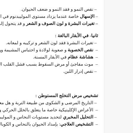
– نقص النمو و فقد النمو و ضعف الحيوان.
–
الإسهال
خاصة عندما يزداد مستوى الموليبدنوم في الغذاء عن 20 جز
–
تغيرات البشرة و لون الصوف و الشعر
و قد يتحول إلى
ثانيا- في الأبقار البالغة
:
– تغيرات البشرة فقد لون الشعر و تركيبه و لمعانه.
–
نقص الخصوبة
و صعوبة لولادة و احتباس المشيمة و
–
هشاشة عظام
في الأبقار المسنة.
– موت مفاجئ أو مرض السقوط بسبب فشل القلب الحاد 
– نقص إدرار اللبن.
تشخيص مرض التخلج المستوطن
:
– التاريخ المرضى و الشكوى من طبيعة التربة و هل م
– الأعراض الإكلينيكية خاصة ما يتعلق بالخلل الحركي 
–
التحليل المخبري
لتحديد مستويات النحاس و الموليبد
–
التشخيص العلاجي
: بإمداد الحيوان بالنحاس و الكوبالت بك