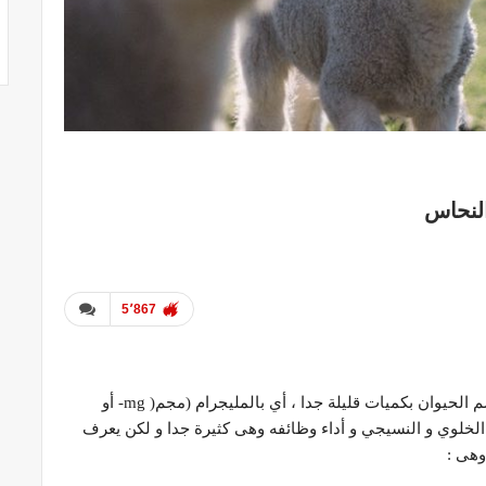
لنحاس
5٬867
هي مجموعة الأملاح التي يحتاجها جسم الحيوان بكميات قليلة جدا ، أي بالمليجرام (مجم( mg- أو
 في تركيبه الخلوي و النسيجي و أداء وظائفه وهى كثيرة جدا و لكن يعرف