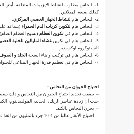
1- النحاس مطلوب لنشاط الإنزيمات المتعلقة بأيض الحد
كذلك صبغة الميلانين .
2- النحاس هام
لنشاط الجهاز العصبي المركزي
.
3- النحاس هام
لتكوين كريات الدم الحمراء
(يساعد على 
4- النحاس هام في
تكوين العظام
(نسيج العظام الضام).
5- النحاس هام في تكوين
غشاء المايالين للخلية العصبي
السيتوكروم اوكسيديز.
6- النحاس هام في تركيب و بناء أنسجة
الجلد و الصوف 
7- النحاس هام في تعظيم قدرة الجهاز المناعي للحيوان.
احتياج الحيوان من النحاس
:
– يصعب تحديد احتياج الحيوان من النحاس و ذلك بسبب
حيث أن زيادة عناصر الزنك، الحديد، الموليبدينوم، ا
– يخزن النحاس بالكبد.
– احتياج الأبقار غالبا من 4-10 جزء بالمليون من الغذاء الكلى.