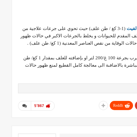
الفيت
(1-3 كغ / طن علف) حيث تحوي على جرعات علاجية من
لف المقدم للحيوانات و يخلط بالجرعات الاكبر في حالات ظهور
قاية من نقص العناصر المعدنية (1 كغ/ طن علف) .
اما عن طرق مياه الشرب بجرعة 100 غ/200 لتر او بإضافته للعلف بمقدار 1 كغ/ طن
مباشرة بالاضافىة الى معالجة كامل القطيع لمنع ظهور حالات
ReddIt
5٬867