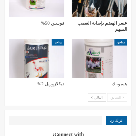
عسر الهضم بإصابة العصب
فوسين 50%
المبهم
دواجن
دواجن
هيمو- ك
ديكلازوريل 2%
السابق
التالي
اترك رد
Connect with: