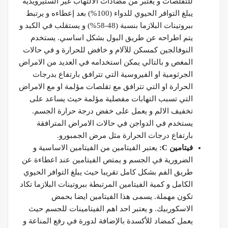
للتقلصات و يعتبر من مضادات الالتهاب غير الستيرويدية
يبلغ التوافر الحيوي للدواء (100%) بعد إعطاءه و يرتبط
ببروتينات البلازما بنسبة (48-58%) و يستقلب في الكبد و
يتم اطراحه عن طريق البول بشكل اساسي. يستخدم
النوفالجين كمسكن للآلام و خافض للحرارة و في حالات
المغص و بالتالي يمكن استخدامه في العديد من الامراض
الجرثومية او الفيروسية التي تترافق بارتفاع بدرجات
الحرارة او التي تترافق مع تقلصات مؤلمة او مع الامراض
التي تسبب التهابات مفصلية مؤلمة حيث يساعد على
تخفيف الالم و يعمل على خفض درجة حرارة الجسم.
يستخدم في الدواجن في حالات الامراض المترافقة
بارتفاع درجات الحرارة مثل مرض الجمبورو.
فيتامين
C
:
يعتبر الفيتامين من الفيتامين الاساسية و
الضرورية في الجسم و يمتص الفيتامين عند اعطاءة عن
طريق الفم بشكل كامل تقريبا حيث يبلغ التوافر الحيوي
الكامل و كمية الفيتامين المرتبطة ببروتينات البلازما تكاد
تكون مهملة. يسمى هذا الفيتامين ايضا بحمض
الاسكوربيك. و يعتبر احد اهم الفيتامينات للجسم حيث
يعمل كمضاد للأكسدة بالإضافة لدورة في رفع المناعة و