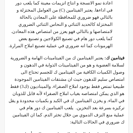
اعادة نمو الانسجة و انتاج انزيمات معينة كما يلعب دور
في اداءها. يعتبر الفيتامين (C) من العوامل المختزلة و
بالتالي فهو ضروري للمحافظة على المعادن بالحالة
المختزلة كالحديد الثنائي و النحاس الثنائي الضروري
لامتصاصها و بالتالي فهو يعزز من امتصاص هذه المعادن.
كما يلعب دور هام في تصنيع الكولاجين و تصنيع بعض
الهرمونات كما انه ضروري في عملية تصنيع املاح المرارة.
فيتامين ك:
يعتبر الفيتامين ك من الفيتامينات الهامة و الضرورية
لسلامة العضوية و هو من الفيتامينات الذوابة في الدهون و
وصول الكميات الكافية من الفيتامين ك للجسم تحتاج الى
امتصاص سليم للدهون حيث ان مشتقات الفيتامين الموجودة
طبيعيا تمتص فقط بوجود املاح الصفراء. والميناديون (ك3) فقط
هو الذي يمكن امتصاصه بغياب املاح الصفراء لأنه قابل للذوبان
في الماء. و يخزن الفيتامين ك في الكبد و بكميات محدودة و يقل
تركيزه بسرعة بعد التخزين. يلعب الفيتامين ك دور هام في
عملية منع النزف الدموي من خلال تخثر الدم. كما ان الفيتامين
ك ضروري في الحالات التالية: