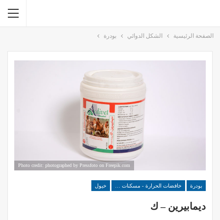
الصفحة الرئيسية
الشكل الدوائي
بودرة
Photo credit: photographed by Pressfoto on Freepik.com
بودرة
خافضات الحرارة - مسكنات الآلم
خيول
ديمابيرين – ك