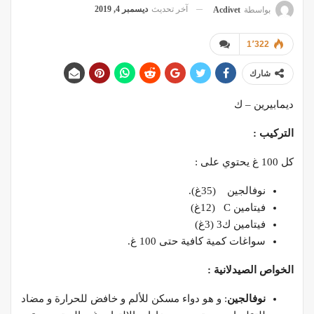
آخر تحديث
ديسمبر 4, 2019
بواسطة
Acdivet
1٬322
شارك
ديمابيرين – ك
التركيب :
كل 100 غ يحتوي على :
نوفالجين (35غ).
فيتامين C (12غ)
فيتامين ك3 (3غ)
سواغات كمية كافية حتى 100 غ.
الخواص الصيدلانية :
نوفالجين
: و هو دواء مسكن للألم و خافض للحرارة و مضاد