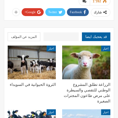
1٬392
Google+
Twitter
Facebook
شارك
قد يعجبك ايضا
المزيد عن المؤلف
اخبار
اخبار
الزراعة تطلق المشروع
الثروة الحيوانية في السويداء
الوطني للتقصي والسيطرة
على مرض طاعون المجترات
الصغيرة
اخبار
اخبار