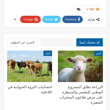
1٬380
Google+
Twitter
Facebook
شارك
قد يعجبك ايضا
المزيد عن المؤلف
اخبار
اخبار
الزراعة تطلق المشروع
احصائيات الثروة الحيوانية في
الوطني للتقصي والسيطرة
اللاذقية
على مرض طاعون المجترات
الصغيرة