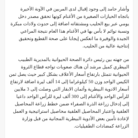
وأشار حامد إلى وجود إقبال لدى المربين في الآونة الأخيرة
باتجاه الحيازات الصغيرة من الأغنام كونها تحقق مصدر دخل
يومي عبر بيع الحليب ومشتقاته اضافة إلى حدوث ولادات مبكرة
ونسبة توائم لا بأس بها في الأغنام هذا العام نتيجة المراعي
الجيدة والوفيرة ما انعكس إيجابا على صحة القطيع وتحقيق
إنتاجية عالية من الحليب.
من جهته بين رئيس دائرة الصحة الحيوانية بالمديرية الطبيب
البيطري كميل مرشد أن هناك صعوبات تواجه قطاع الثروة
الحيوانية تتمثل بارتفاع أسعار الأعلاف بشكل كبير حيث يصل ثمن
الكيس الواحد وزن 50 كيلوغراما إلى 14 ألف ليرة اضافة لارتفاع
أسعار الادوية البيطرية وأثمان الابقار التي وصلت إلى 3 ملايين
للرأس الواحد والأغنام إلى 300 ألف ليرة للرأس الواحد داعيا
إلى إدخال زراعة الذرة الصفراء ضمن خطط زراعة المحاصيل
العلفية واعتبار المحاصيل العلفية محاصيل استراتيجية و العمل
لإعادة تأمين بعض الأدوية البيطرية المجانية من قبل وزارة
الزراعة كمضادات الطفيليات.
الدكتور محمد المسالمة