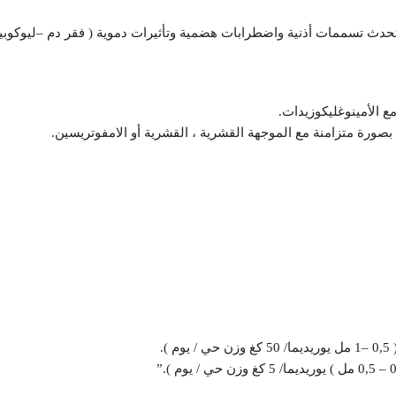
ث تسممات أذنية واضطرابات هضمية وتأثيرات دموية ( فقر دم –ليوكوبين
ع الأمينوغليكوزيدات.
بصورة متزامنة مع الموجهة القشرية ، القشرية أو الامفوتريسين.