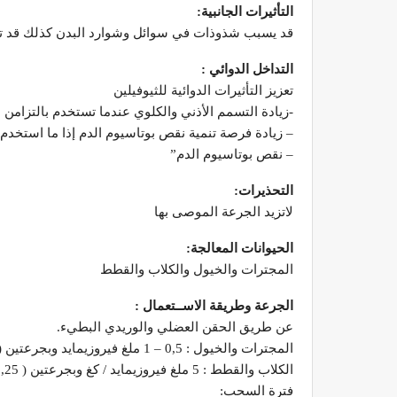
التأثيرات الجانبية:
قد يسبب شذوذات في سوائل وشوارد البدن كذلك قد تحد
التداخل الدوائي :
تعزيز التأثيرات الدوائية للثيوفيلين
-زيادة التسمم الأذني والكلوي عندما تستخدم بالتزامن م
– زيادة فرصة تنمية نقص بوتاسيوم الدم إذا ما استخدم 
– نقص بوتاسيوم الدم”
التحذيرات:
لاتزيد الجرعة الموصى بها
الحيوانات المعالجة:
المجترات والخيول والكلاب والقطط
الجرعة وطريقة الاســتعمال :
عن طريق الحقن العضلي والوريدي البطيء.
المجترات والخيول : 0,5 – 1 ملغ فيروزيمايد وبجرعتين ( 0,5 –1 مل يوريديما/ 50 كغ وزن حي / يوم ).
الكلاب والقطط : 5 ملغ فيروزيمايد / كغ وبجرعتين ( 0,25 – 0,5 مل ) يوريديما/ 5 كغ وزن حي / يوم ).”
فترة السحب: