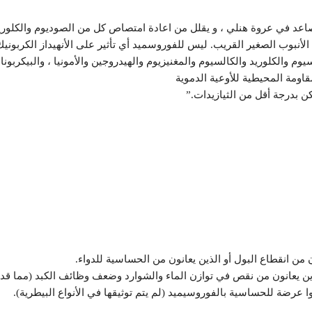
د في عروة هنلي ، و يقلل من اعادة امتصاص كل من الصوديوم والكلوريد 
لأنبوب الصغير القريب. ليس للفوروسميد أي تأثير على الأنهيداز الكربونيك
يوم والكلوريد والكالسيوم والمغنيزيوم والهيدروجين والأمونيا ، والبيكربونا
اومة المحيطية للأوعية الدموية
 بدرجة أقل من الثيازيدات.”
ن انقطاع البول أو الذين يعانون من الحساسية للدواء.
 يعانون من نقص في توازن الماء والشوارد وضعف وظائف الكبد (مما قد يع
رضة للحساسية بالفوروسيميد (لم يتم توثيقها في الأنواع البيطرية).