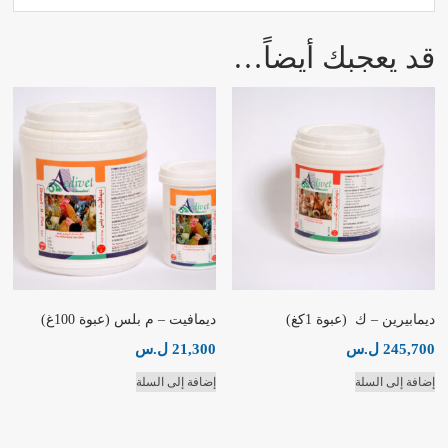
قد يعجبك أيضاً…
ديمابيرين – ك (عبوة 1كغ)
ديمافيت – م بلس (عبوة 100غ)
245,700
ل.س
21,300
ل.س
إضافة إلى السلة
إضافة إلى السلة