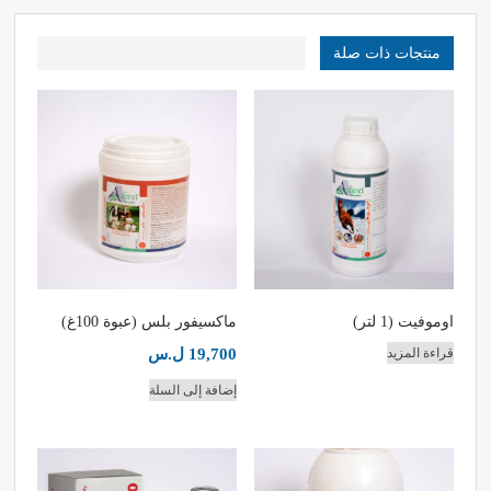
منتجات ذات صلة
اوموفيت (1 لتر)
ماكسيفور بلس (عبوة 100غ)
19,700
ل.س
قراءة المزيد
إضافة إلى السلة