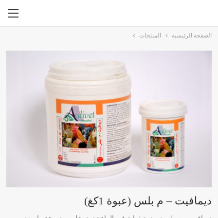
الصفحة الرئيسية
المنتجات
ديمافيت – م بلس (عبوة 1كغ)