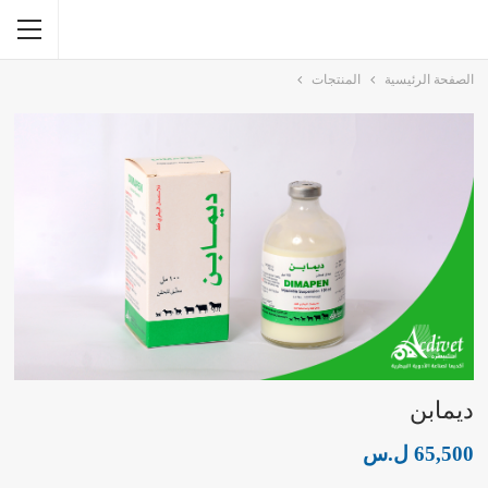
الصفحة الرئيسية
المنتجات
ديمابن
65,500
ل.س