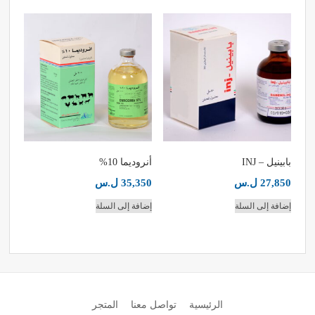
بابينيل – INJ
أنروديما 10%
27,850
ل.س
35,350
ل.س
إضافة إلى السلة
إضافة إلى السلة
الرئيسية
تواصل معنا
المتجر