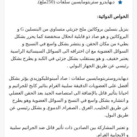
ديهايدرو ستربتومايسين سلفات (250ملغ).
الخواص الدوائية:
بنزيل بنسلين بروكائين ملح جزيئي متساوي من البنسلين G و
البروكائين و هو صاد ذو قابلية انحلال منخفضة كما يحرر بشكل
بطيء من مكان الحقن. و ينتشر بشكل واسع في النسيج و
السوائل العضوية مع ان اختراقه الى السوائل السيسائية الراسية
يعتبر خفيف. و هو يستقلب بشكل جزئي في الكبد و يطرح بشكل
رئيسي عن طريق الجهاز البولي .
ديهايدروستربتومايسين سلفات : صاد أمينوغليكوزيدي يؤثر بشكل
أفضل على العضويات الدقيقة سلبية الغرام بتاثير كابح للجراثيم و
احيانا بتأثير قاتل بالإضافة الى امتصاصه الجيد بعد الحقن العضلي
و انتشاره بشكل واسع في النسج و السوائل العضوية وهو يطرح
عن طريق الحليب, العرق , الصفراء, الدموع, و بشكل رئيسي عن
طريق البول.
و تعتبر المشاركة بين الصادين ذات تأثير قاتل ضد الجراثيم سلبية
و الايجابية الغرام.