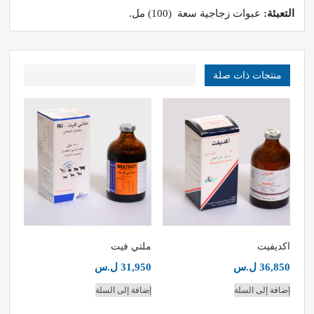
التعبئة:
عبوات زجاجية سعة (100) مل.
منتجات ذات صلة
اكديفيت
ملتي فيت
36,850
ل.س
31,950
ل.س
إضافة إلى السلة
إضافة إلى السلة