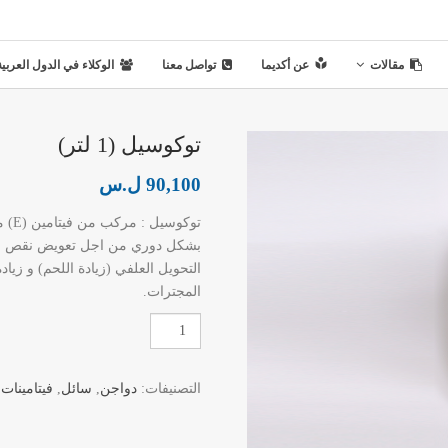
مقالات
عن أكديما
تواصل معنا
الوكلاء في الدول العربية
توكوسيل (1 لتر)
90,100
ل.س
توكو
بشكل دوري من اجل تعويض نقص العن
التحويل العلفي (زيادة اللحم) و زياد
المجترات.
كمية
توكوسيل
(1
التصنيفات:
دواجن
,
سائل
,
فيتامينات
,
لتر)