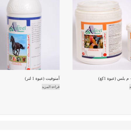
 بلس (عبوة 1كغ)
أمنوفيت (عبوة 1 لتر)
د
قراءة المزيد