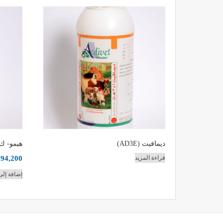
ديمافيت (AD3E)
هيمو- ك
94,200
قراءة المزيد
إضافة إلى