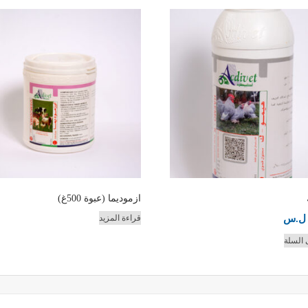
ازموديما (عبوة 500غ)
ل.س
قراءة المزيد
 السلة