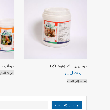
ديمابيرين – ك (عبوة 1كغ)
ديمافيت – م
245,700
ل.س
قراءة المزي
إضافة إلى السلة
منتجات ذات صلة