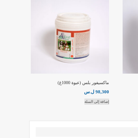
ماكسيفور بلس (عبوة 1000غ)
98,300
ل.س
إضافة إلى السلة