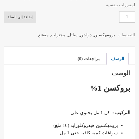
لمفرزات تنفسية.
كمية
إضافة إلى السلة
بروكسن
1%
التصنيفات:
برومهكسين
,
دواجن
,
سائل
,
مجترات
,
مقشع
(عبوة
1
لتر)
الوصف
مراجعات (0)
الوصف
بروكسن 1%
التركيب :
كل 1 مل يحتوي على
برومهكسين هيدروكلورايد (10 ملغ)
سواغات كمية كافية حتى 1 مل.