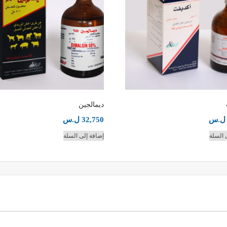
ديمالجين
ل.س
32,750
ل.س
 السلة
إضافة إلى السلة