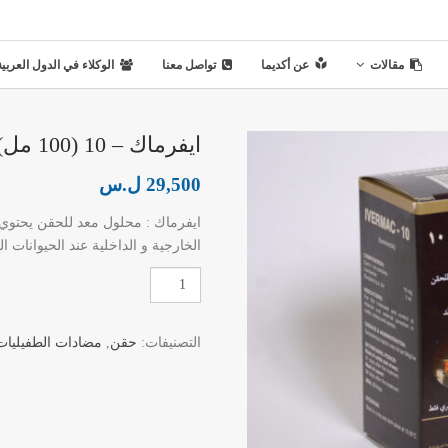
مقالات
عن أكديما
تواصل معنا
الوكلاء في الدول العربية
ايفرماك – 10 (100 مل)
29,500
ل.س
الخارجية و الداخلية عند الحيوانات ال
كمية
ايفرماك
-
التصنيفات:
حقن
,
مضادات الطفيليات
10
(100
مل)