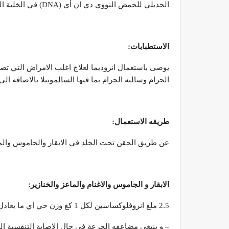
الجديلي للحمض النووي دي ان أي (DNA) في الخلية الجرثومية حيث يعتبر هذا الانزيم ضروري لنمو الخلية الجرثومية.
الاستطبابات:
يوصى باستعمال انروديما لعلاج اغلب الامراض التي تصي
الجرام وسالبه الجرام بما فيها السالمونيلا بالاضافه ال
طريقه الاستعمال:
عن طريق الحقن تحت الجلد في الابقار والجاموس والماع
الابقار و الجاموس والاغنام والماعز والخنازير:
2.5 ملغ انروفلوكساسين لكل 1 كغ وزن حي اي ما يعادل (نصف مل انروديما 10% لكل 20 كغ وزن حي).
– و ينبغي مضاعفه الجرعة في حال الإصابة التنفسية الشد