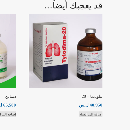
قد يعجبك أيضاً…
تيلوديما – 20
ديمابن
40,950
ل.س
65,500
ل
إضافة إلى السلة
إضافة إلى ا