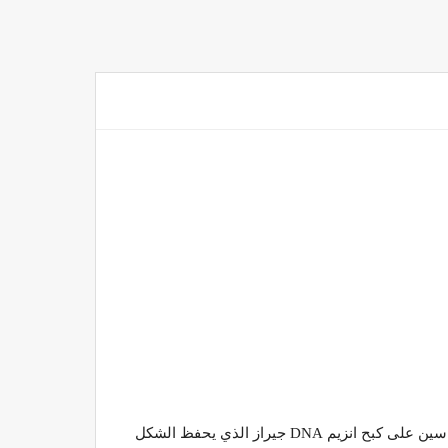
يعتبر الانروفلوكساسين من الصادات ذات الطيف الشامل والممتاز وهو من الجيل الثاني لمجموعه الكينولونات يعمل الانروفلوكساسين على كبح انزيم DNA جيراز الذي يحفظ الشكل