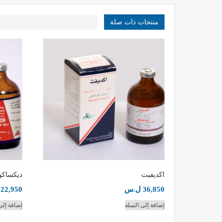
منتجات ذات صلة
اكديفيت
ديكساكور (00
36,850
ل.س
22,950
إضافة إلى السلة
إضافة إلى