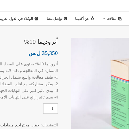
مقالات
عن أكديما
تواصل معنا
الوكلاء في الدول العربية
أنروديما 10%
35,350
ل.س
الممتازة في المعالجة و ذلك لانه يتمي
1- طيف معالجة واسع يشمل الجراثيم ايجابية الغرام و الجراثيم سلبية الغرام.
2- يمكن مشاركته مع اغلب المضادات الحيوية لجعل طيف المعالة أوسع.
3- يبدي تاثير كبير على التهابات الجهاز التنفسي و خصوصا اذا تم مشاركتة مع تيلوديما.
4- يبدي تاثير رائع على التهابات الامعاء و الاسهال و خصوصا اذا تم مشاركتة مع جنتاديما او نيوتين.
كمية
أنروديما
10%
التصنيفات:
حقن
,
مجترات
,
مضادات 