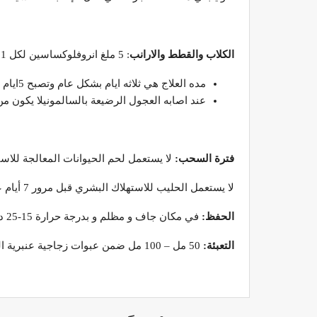
الكلاب والقطط والارانب
: 5 ملغ انروفلوكساسين لكل 1 كغ وزن حي اي ما يعادل (نصف مل من انروديما 10% لكل 1 كغ وزن حي).
مده العلاج هي ثلاثه ايام بشكل عام وتصبح 5ايام في حال الاصابه بالسالمونيلا
عند اصابه العجول الرضيعة بالسالمونيلا يكون من 
فترة السحب:
لا يستعمل لحم الحيوانات المعالجة للاستهلاك البشري قبل مرور 14 يوم على اخر معالجة كما
لا يستعمل الحليب للاستهلاك البشري قبل مرور 7 أيام على اخر معالجة.
الحفظ:
في مكان جاف و مظلم و بدرجة حرارة 15-25 درجة مئوية.
التعبئة:
50 مل – 100 مل ضمن عبوات زجاجية عنبرية اللون.