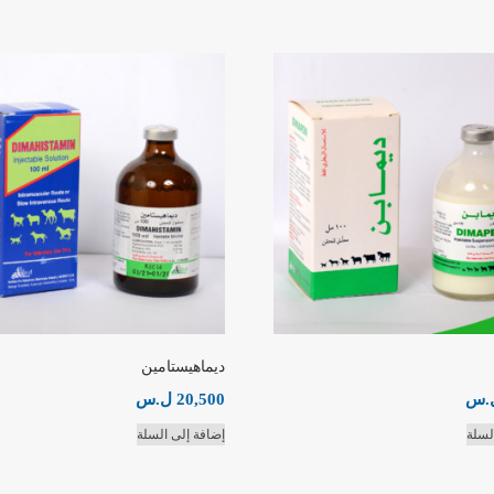
ديماهيستامين
.س
20,500
ل.س
لسلة
إضافة إلى السلة