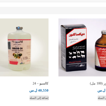
1 مل)
كالسيو – 24
ل.س
40,550
ل.س
 السلة
إضافة إلى السلة