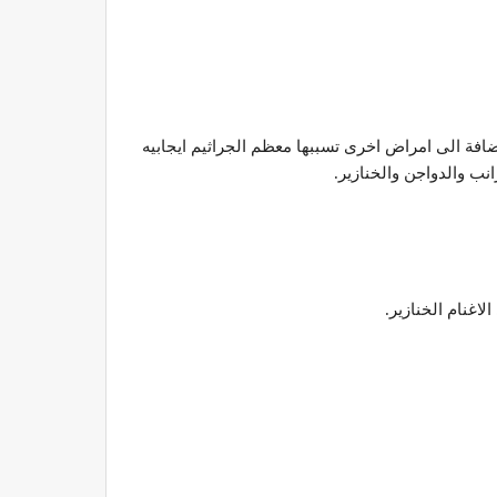
ضافة الى امراض اخرى تسببها معظم الجراثيم ايجابيه
انب والدواجن والخنازير.
اغنام الخنازير.