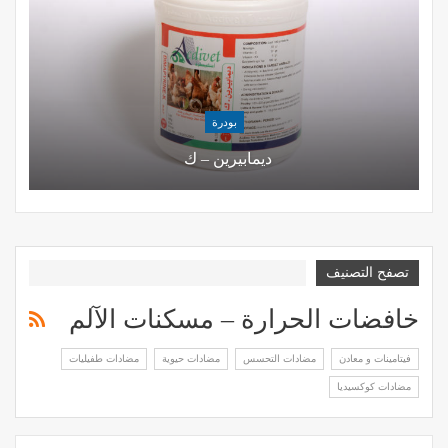
بودرة
ديمابيرين – ك
تصفح التصنيف
خافضات الحرارة – مسكنات الآلم
فيتامينات و معادن
مضادات التحسس
مضادات حيوية
مضادات طفيليات
مضادات كوكسيديا