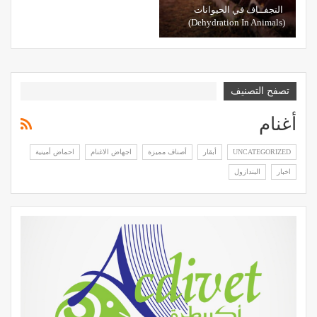
التجفــاف في الحيوانات
(Dehydration In Animals)
تصفح التصنيف
أغنام
UNCATEGORIZED
أبقار
أصناف مميزة
اجهاض الاغنام
احماض أمينية
اخبار
البندازول