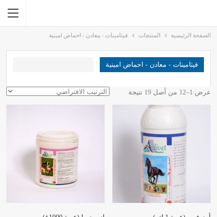
الصفحة الرئيسية
المنتجات
فيتامينات - معادن - احماض امينية
فيتامينات - معادن - احماض امينية
عرض 1–12 من أصل 19 نتيجة