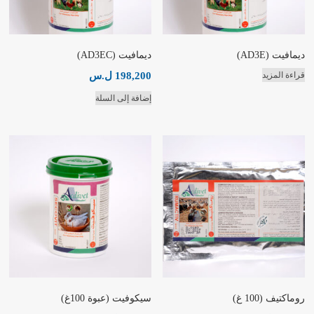
ديمافيت (AD3E)
ديمافيت (AD3EC)
198,200
ل.س
قراءة المزيد
إضافة إلى السلة
روماكتيف (100 غ)
سيكوفيت (عبوة 100غ)