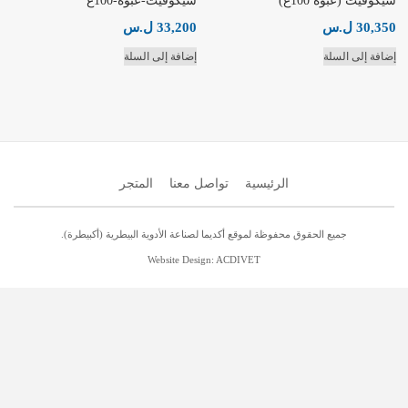
سيكوفيت (عبوة 100غ)
سيكوفيت-عبوة-100غ
30,350
ل.س
33,200
ل.س
إضافة إلى السلة
إضافة إلى السلة
الرئيسية
تواصل معنا
المتجر
جميع الحقوق محفوظة لموقع أكديما لصناعة الأدوية البيطرية (أكبيطرة).
Website Design: ACDIVET