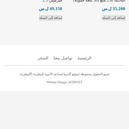
الباديما 250 ملغ (50 بلعة فموية)
فيرميبن 2.5
35,200
ل.س
49,150
ل.س
إضافة إلى السلة
إضافة إلى السلة
الرئيسية
تواصل معنا
المتجر
جميع الحقوق محفوظة لموقع أكديما لصناعة الأدوية البيطرية (أكبيطرة).
Website Design: ACDIVET