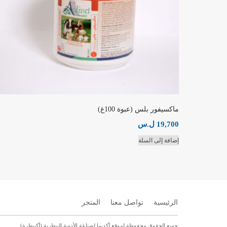
ماكسيفور بلس (عبوة 100غ)
19,700
ل.س
إضافة إلى السلة
الرئيسية
تواصل معنا
المتجر
جميع الحقوق محفوظة لموقع أكديما لصناعة الأدوية البيطرية (أكبيطرة).