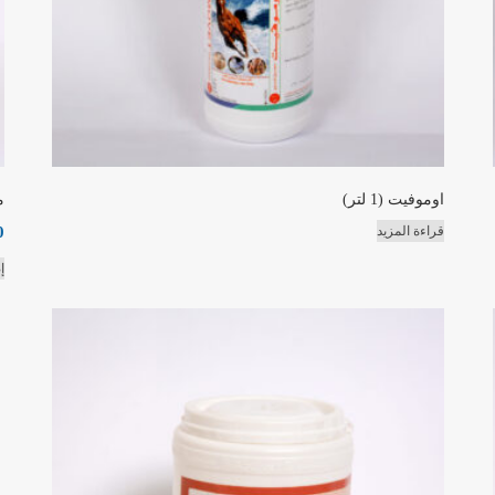
اوموفيت (1 لتر)
م
0
قراءة المزيد
إ