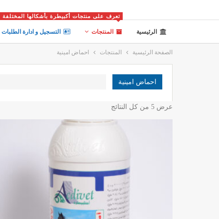
تعرف على منتجات أكبيطرة بأشكالها المختلفة
الرئيسية
المنتجات
التسجيل و ادارة الطلبات
الصفحة الرئيسية
المنتجات
احماض امينية
احماض امينية
عرض ⁦5⁩ من كل النتائج