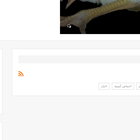
احماض أمينية
اخبار