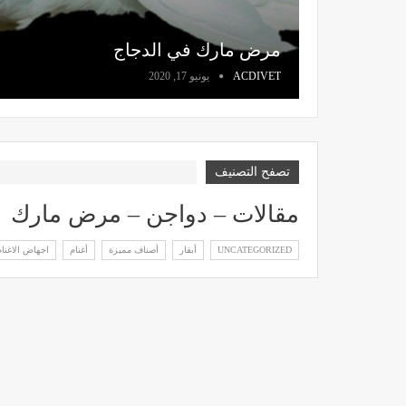
مرض مارك في الدجاج
ACDIVET
يونيو 17, 2020
تصفح التصنيف
مقالات – دواجن – مرض مارك
UNCATEGORIZED
أبقار
أصناف مميزة
أغنام
اجهاض الاغنام