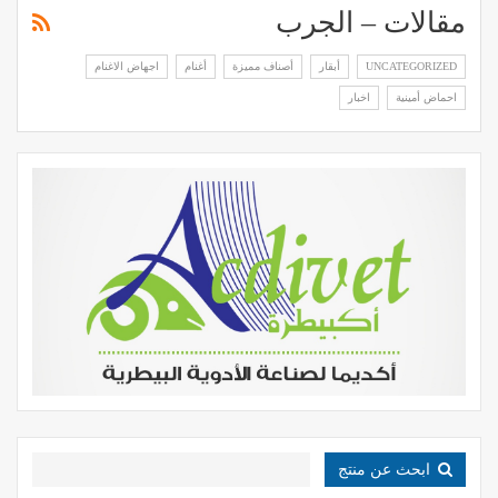
مقالات – الجرب
UNCATEGORIZED
أبقار
أصناف مميزة
أغنام
اجهاض الاغنام
احماض أمينية
اخبار
ابحث عن منتج