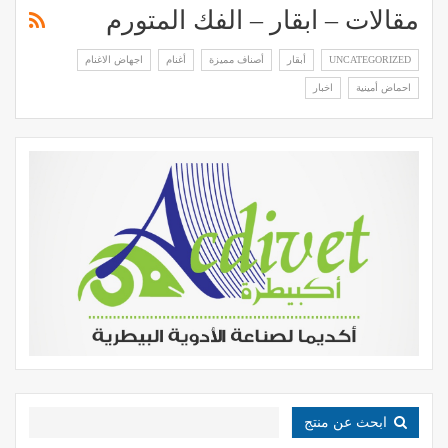
مقالات – ابقار – الفك المتورم
UNCATEGORIZED
أبقار
أصناف مميزة
أغنام
اجهاض الاغنام
احماض أمينية
اخبار
ابحث عن منتج