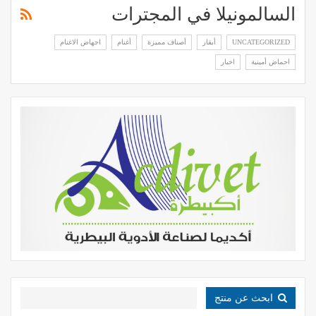
السالمونيلا في المجترات
UNCATEGORIZED
أبقار
أصناف مميزة
أغنام
اجهاض الاغنام
احماض أمينية
اخبار
ابحث عن منتج